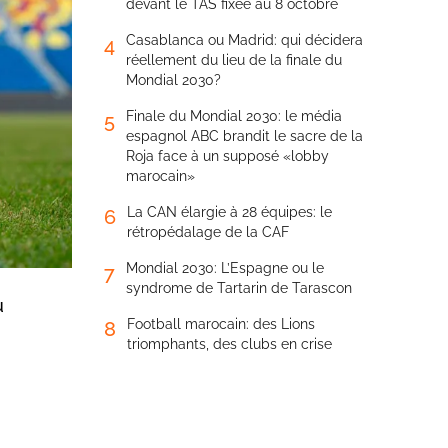
devant le TAS fixée au 8 octobre
Casablanca ou Madrid: qui décidera
4
réellement du lieu de la finale du
Mondial 2030?
Finale du Mondial 2030: le média
5
espagnol ABC brandit le sacre de la
Roja face à un supposé «lobby
marocain»
La CAN élargie à 28 équipes: le
6
rétropédalage de la CAF
Mondial 2030: L’Espagne ou le
7
syndrome de Tartarin de Tarascon
u
Football marocain: des Lions
8
triomphants, des clubs en crise