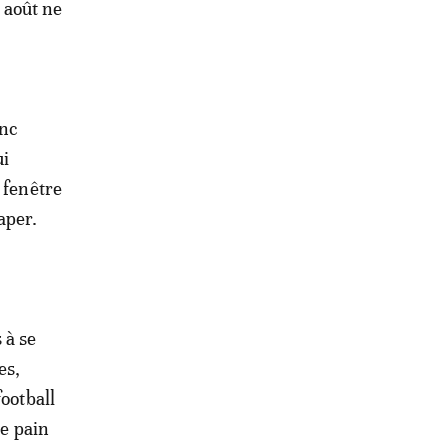
t août ne
onc
ui
 fenêtre
aper.
 à se
es,
ootball
de pain