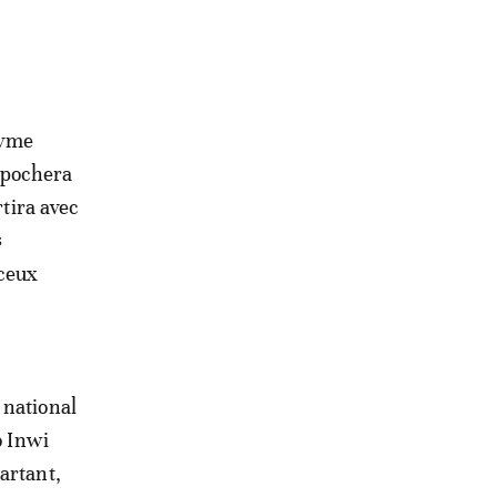
nyme
mpochera
rtira avec
$
 ceux
 national
o Inwi
artant,