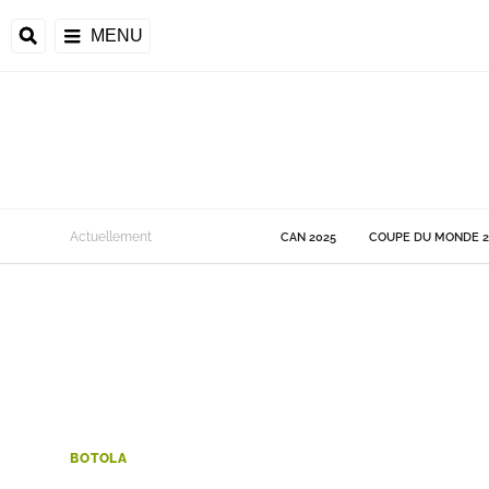
MENU
 Monde
Actuellement
CAN 2025
COUPE DU MONDE 2
ons de la CAF
frique
ons de l'UEFA
BOTOLA