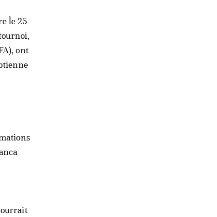
e le 25
 tournoi,
FA), ont
yptienne
rmations
lanca
ourrait