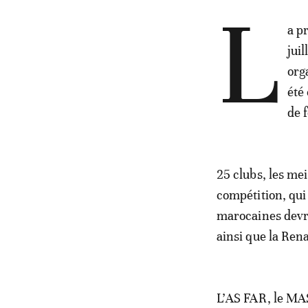
L
a p
jui
org
été
de f
25 clubs, les me
compétition, qui
marocaines devra
ainsi que la Ren
L’AS FAR, le MAS