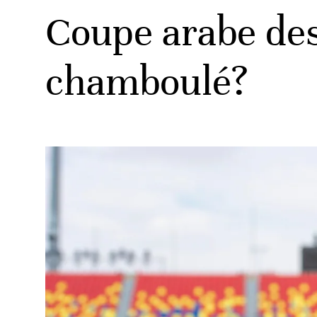
Coupe arabe des 
chamboulé?
ats