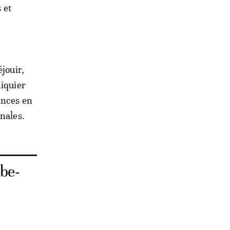
 et
jouir,
hiquier
ances en
nales.
abe-