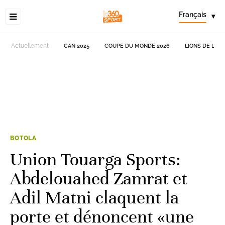
Français
▾
Actuellement
CAN 2025
COUPE DU MONDE 2026
LIONS DE L'AT
BOTOLA
Union Touarga Sports:
Abdelouahed Zamrat et
Adil Matni claquent la
porte et dénoncent «une