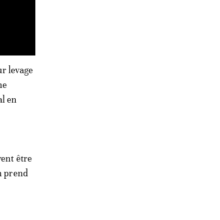
ur levage
ne
al en
vent être
on prend