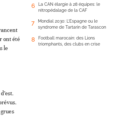
La CAN élargie à 28 équipes: le
6
rétropédalage de la CAF
Mondial 2030: L’Espagne ou le
7
syndrome de Tartarin de Tarascon
avancent
r ont été
Football marocain: des Lions
8
triomphants, des clubs en crise
s le
d’est.
prévus.
 grues