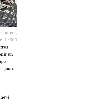
e Tanger,
r.. Le360
utres
enir un
tape
es jours
chevé