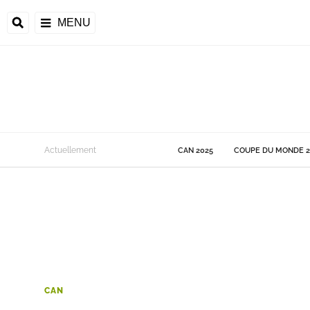
MENU
 Monde
Actuellement
CAN 2025
COUPE DU MONDE 2
ons de la CAF
frique
ons de l'UEFA
CAN