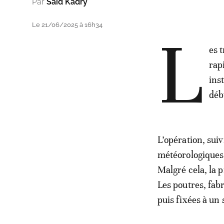
Par
Said Kadry
Le 21/06/2025 à 16h34
L
es 
rap
ins
déb
L’opération, sui
météorologiques 
Malgré cela, la 
Les poutres, fab
puis fixées à un 