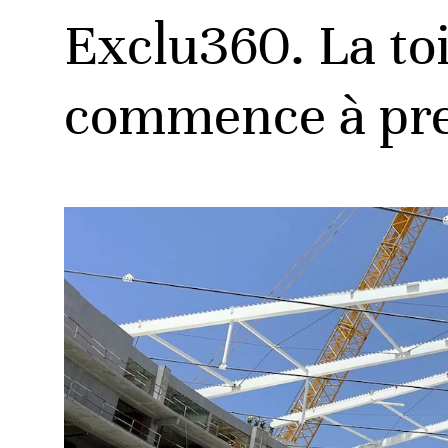
Exclu360. La to
commence à pr
ats