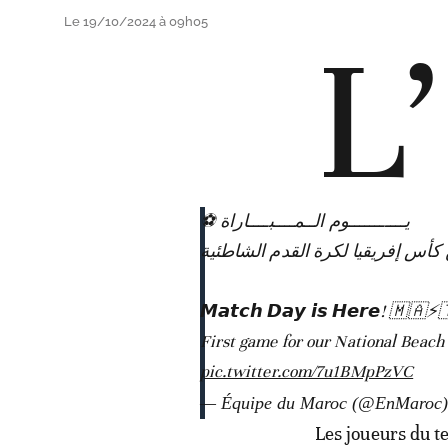
Le 19/10/2024 à 09h05
L’
يـــــــــــوم الــمــــبــــاراة ⚽
𝙈𝙖𝙩𝙘𝙝 𝘿𝙖𝙮 𝙞𝙨 𝙃𝙚𝙧𝙚! 🇲🇦⚡
First game for our National Beach
pic.twitter.com/7u1BMpPzVC
— Équipe du Maroc (@EnMaroc
Les joueurs du t