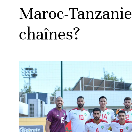
Maroc-Tanzanie:
chaînes?
ats