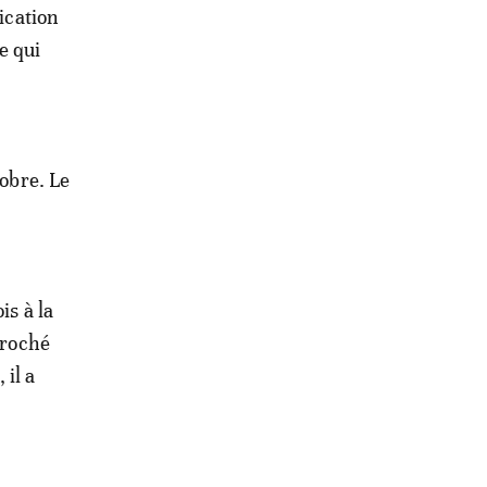
ication
e qui
tobre. Le
is à la
croché
 il a