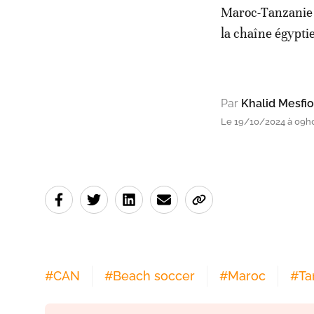
Maroc-Tanzanie e
la chaîne égypti
Par
Khalid Mesfio
Le 19/10/2024 à 09h
#
CAN
#
Beach soccer
#
Maroc
#
Ta