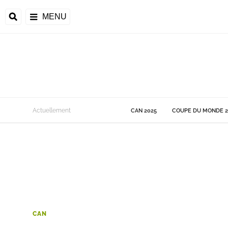
MENU
 Monde
Actuellement
CAN 2025
COUPE DU MONDE 2
ons de la CAF
frique
ons de l'UEFA
CAN