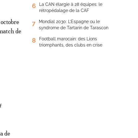
La CAN élargie à 28 équipes: le
6
rétropédalage de la CAF
 octobre
Mondial 2030: L’Espagne ou le
7
syndrome de Tartarin de Tarascon
 match de
Football marocain: des Lions
8
triomphants, des clubs en crise
4
ta de