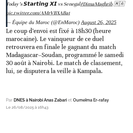
Today’s 𝙎𝙩𝙖𝙧𝙩𝙞𝙣𝙜 𝙓𝙄 vs Senegal
#DimaMaghrib
🇲🇦
pic.twitter.com/AMrVBXABat
— Équipe du Maroc (@EnMaroc)
August 26, 2025
Le coup d’envoi est fixé à 18h30 (heure
marocaine). Le vainqueur de ce duel
retrouvera en finale le gagnant du match
Madagascar–Soudan, programmé le samedi
30 août à Nairobi. Le match de classement,
lui, se disputera la veille à Kampala.
Par
DNES à Nairobi Anas Zabari
et
Oumeïma Er-rafay
Le 26/08/2025 à 16h43