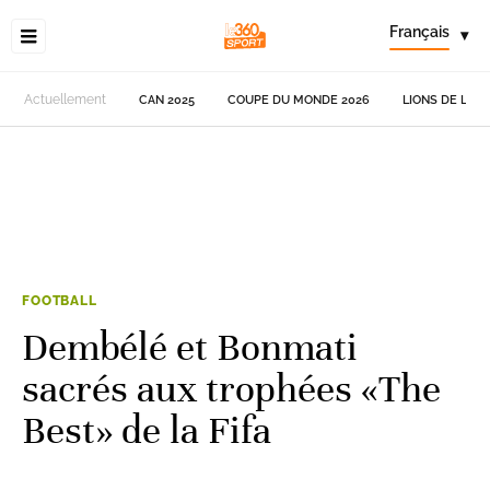
Français
▾
Actuellement
CAN 2025
COUPE DU MONDE 2026
LIONS DE L'AT
FOOTBALL
Dembélé et Bonmati
sacrés aux trophées «The
Best» de la Fifa