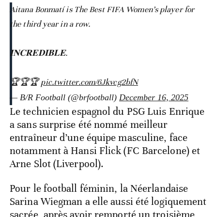
Aitana Bonmatí is The Best FIFA Women’s player for
the third year in a row.
𝐈𝐍𝐂𝐑𝐄𝐃𝐈𝐁𝐋𝐄.
🏆🏆🏆
pic.twitter.com/6Jkvcg2bfN
— B/R Football (@brfootball)
December 16, 2025
Le technicien espagnol du PSG Luis Enrique
a sans surprise été nommé meilleur
entraîneur d’une équipe masculine, face
notamment à Hansi Flick (FC Barcelone) et
Arne Slot (Liverpool).
Pour le football féminin, la Néerlandaise
Sarina Wiegman a elle aussi été logiquement
sacrée, après avoir remporté un troisième