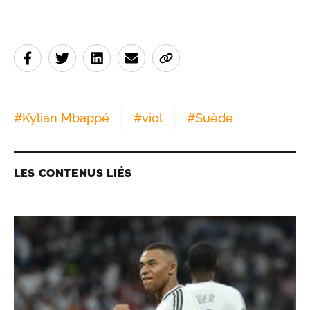
#
Kylian Mbappé
#
viol
#
Suède
LES CONTENUS LIÉS