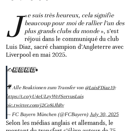
J
«
e suis très heureux, cela signifie
beaucoup pour moi de rallier l’un des
plus grands clubs du monde
», s’est
réjoui dans le communiqué du club
Luis Diaz, sacré champion d’Angleterre avec
Liverpool en mai 2025.
✍️2️⃣0️⃣2️⃣9️⃣♦️
🎥 Alle Reaktionen zum Transfer von
@LuisFDiaz19
:
https://t.co/yU4eULzyWt
#ServusLuis
pic.twitter.com/j2Ce8iJhRv
— FC Bayern München (@FCBayern)
July 30, 2025
Selon les médias anglais et allemands, le
montant du transfert s’élève autour de 75