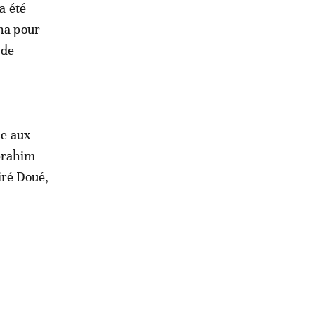
a été
oha pour
 de
ce aux
brahim
iré Doué,