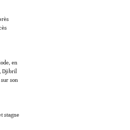
près
cès
iode, en
 Djibril
 sur son
et stagne