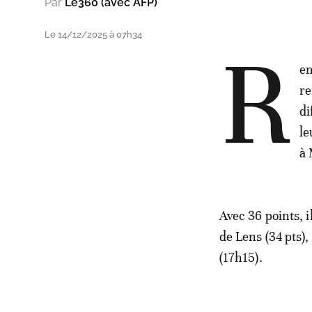
Par
Le360 (avec AFP)
Le 14/12/2025 à 07h34
R
em
re
di
le
à 
Avec 36 points, i
de Lens (34 pts)
(17h15).