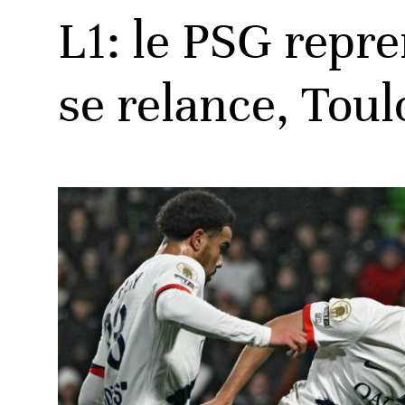
L1: le PSG repr
se relance, Toul
ats