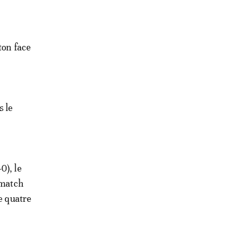
ton face
s le
0), le
 match
e quatre