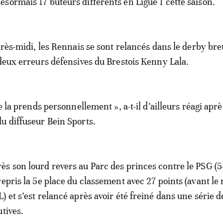
sormais 17 buteurs différents en Ligue 1 cette saison.
près-midi, les Rennais se sont relancés dans le derby bre
 deux erreurs défensives du Brestois Kenny Lala.
je la prends personnellement », a-t-il d’ailleurs réagi aprè
u diffuseur Bein Sports.
s son lourd revers au Parc des princes contre le PSG (5-
repris la 5e place du classement avec 27 points (avant le
) et s’est relancé après avoir été freiné dans une série d
utives.