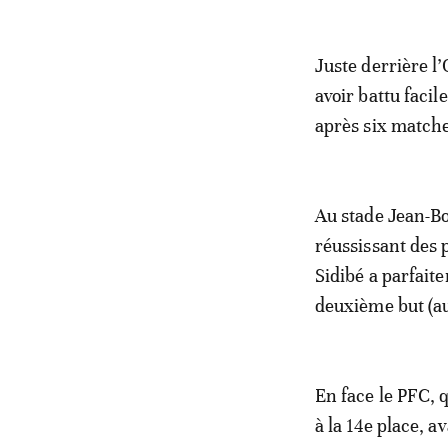
Juste derrière l’
avoir battu faci
après six matches
Au stade Jean-Bo
réussissant des 
Sidibé a parfait
deuxième but (au
En face le PFC, q
à la 14e place, 