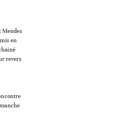
et Mendes
 mis en
nchainé
ur revers
rencontre
 dimanche