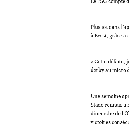
Le PSG compte dé
Plus tôt dans l’a
à Brest, grâce à
« Cette défaite, 
derby au micro d
Une semaine aprè
Stade rennais a 
dimanche de l’OL
victoires conséc