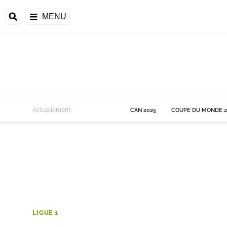
MENU
 Monde
Actuellement
CAN 2025
COUPE DU MONDE 2
ons de la CAF
frique
ons de l'UEFA
LIGUE 1