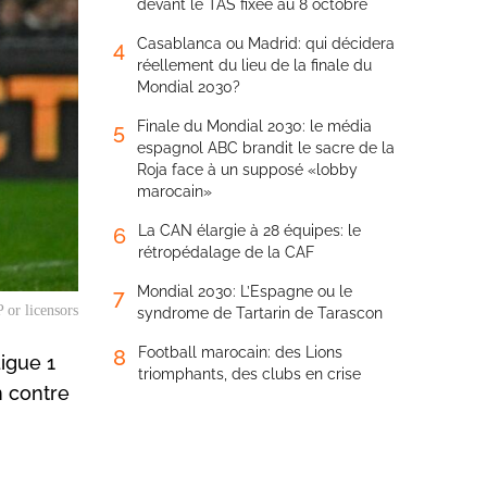
devant le TAS fixée au 8 octobre
Casablanca ou Madrid: qui décidera
4
réellement du lieu de la finale du
Mondial 2030?
Finale du Mondial 2030: le média
5
espagnol ABC brandit le sacre de la
Roja face à un supposé «lobby
marocain»
La CAN élargie à 28 équipes: le
6
rétropédalage de la CAF
Mondial 2030: L’Espagne ou le
7
 or licensors
syndrome de Tartarin de Tarascon
Football marocain: des Lions
8
Ligue 1
triomphants, des clubs en crise
n contre