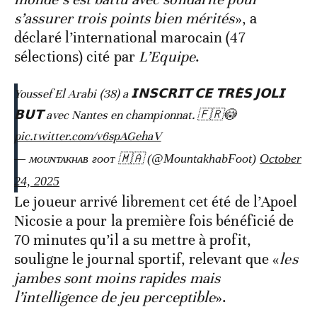
s’assurer trois points bien mérités
», a
déclaré l’international marocain (47
sélections) cité par
L’Equipe
.
Youssef El Arabi (38) a 𝗜𝗡𝗦𝗖𝗥𝗜𝗧 𝗖𝗘 𝗧𝗥𝗘̀𝗦 𝗝𝗢𝗟𝗜
𝗕𝗨𝗧 avec Nantes en championnat. 🇫🇷😳
pic.twitter.com/v6spAGehaV
— ᴍᴏᴜɴᴛᴀᴋʜᴀʙ ғᴏᴏᴛ 🇲🇦 (@MountakhabFoot)
October
24, 2025
Le joueur arrivé librement cet été de l’Apoel
Nicosie a pour la première fois bénéficié de
70 minutes qu’il a su mettre à profit,
souligne le journal sportif, relevant que «
les
jambes sont moins rapides mais
l’intelligence de jeu perceptible
».