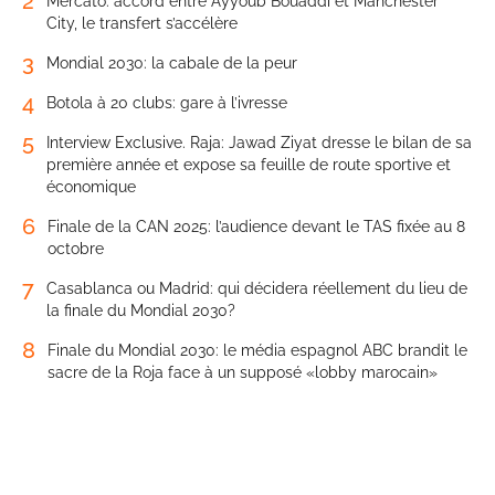
2
Mercato: accord entre Ayyoub Bouaddi et Manchester
City, le transfert s’accélère
3
Mondial 2030: la cabale de la peur
4
Botola à 20 clubs: gare à l’ivresse
5
Interview Exclusive. Raja: Jawad Ziyat dresse le bilan de sa
première année et expose sa feuille de route sportive et
économique
6
Finale de la CAN 2025: l’audience devant le TAS fixée au 8
octobre
7
Casablanca ou Madrid: qui décidera réellement du lieu de
la finale du Mondial 2030?
8
Finale du Mondial 2030: le média espagnol ABC brandit le
sacre de la Roja face à un supposé «lobby marocain»