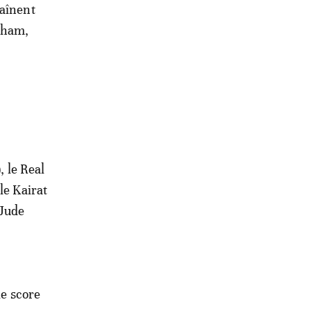
haînent
enham,
, le Real
le Kairat
 Jude
le score