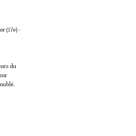
or (17e) -
eurs du
 sur
doublé.