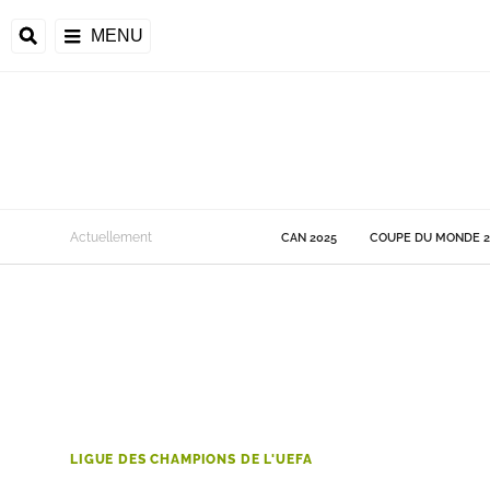
MENU
 Monde
Actuellement
CAN 2025
COUPE DU MONDE 2
ons de la CAF
frique
ons de l'UEFA
LIGUE DES CHAMPIONS DE L'UEFA