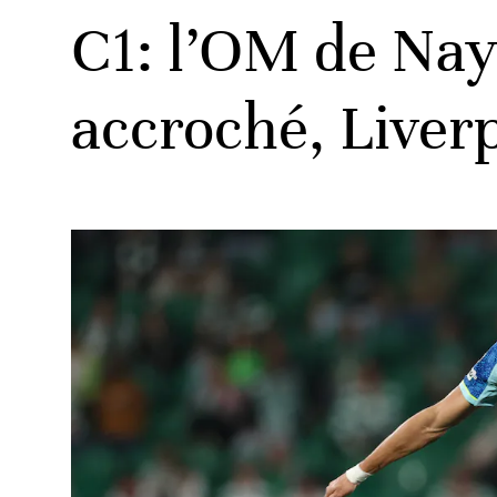
C1: l’OM de Nay
accroché, Liver
ats