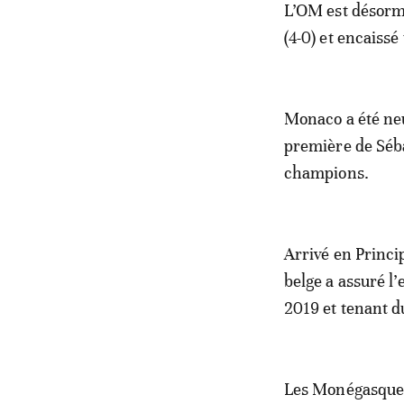
L’OM est désorma
(4-0) et encaissé
Monaco a été neu
première de Séb
champions.
Arrivé en Princip
belge a assuré l’
2019 et tenant du
Les Monégasques