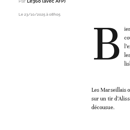
Par
Le360 (avec AFP)
Le 23/10/2025 à 08h05
B
ie
co
l’
le
li
Les Marseillais 
sur un tir d’Ali
décousue.