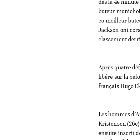
dès la 4e minute
buteur munichois
co-meilleur bute
Jackson ont cors
classement derri
Après quatre déf
libéré sur la pel
français Hugo Ek
Les hommes d’Arn
Kristensen (26e),
ensuite inscrit 