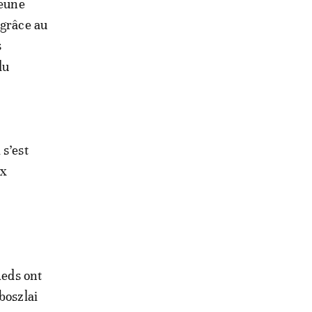
jeune
 grâce au
s
du
 s’est
ux
Reds ont
boszlai