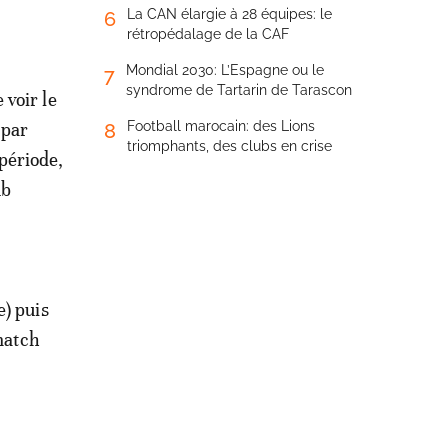
La CAN élargie à 28 équipes: le
6
rétropédalage de la CAF
Mondial 2030: L’Espagne ou le
7
syndrome de Tartarin de Tarascon
 voir le
 par
Football marocain: des Lions
8
triomphants, des clubs en crise
période,
ub
e) puis
 match