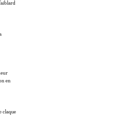
faiblard
a
neur
ion en
e claque