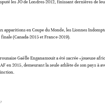
disputé les JO de Londres-2012, finissant dernières de le
eux apparitions en Coupe du Monde, les Lionnes Indompt
de finale (Canada-2015 et France-2019).
ounaise Gaëlle Enganamouit a été sacrée «joueuse afri
CAF en 2015, demeurant la seule athlète de son pays à av
inction.
57