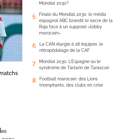
Mondial 2030?
Finale du Mondial 2030: le média
5
espagnol ABC brandit le sacre de la
Roja face à un supposé «lobby
marocain»
La CAN élargie à 28 équipes: le
6
rétropédalage de la CAF
Mondial 2030: L’Espagne ou le
7
syndrome de Tartarin de Tarascon
n matchs
Football marocain: des Lions
8
triomphants, des clubs en crise
des