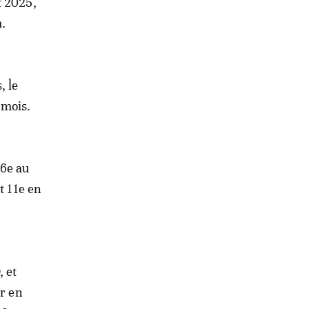
t 2025,
.
, le
 mois.
 6e au
t 11e en
, et
ur en