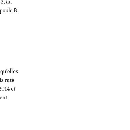
22, au
 poule B
qu’elles
is raté
2014 et
ment