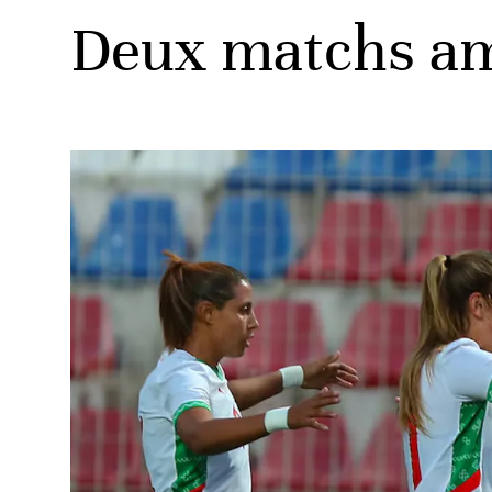
Deux matchs ami
ats