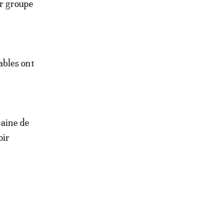
ur groupe
ables ont
caine de
oir