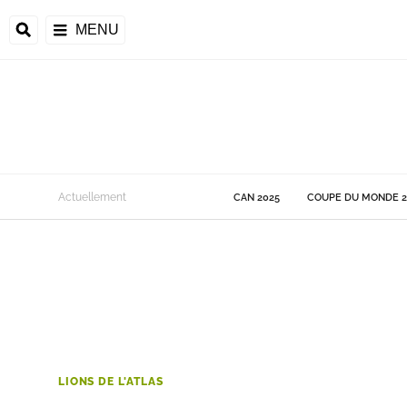
MENU
 Monde
Actuellement
CAN 2025
COUPE DU MONDE 2
ons de la CAF
frique
ons de l'UEFA
LIONS DE L'ATLAS