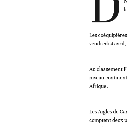
D
N
l
Les coéquipières
vendredi 4 avril
Au classement FI
niveau continenta
Afrique.
Les Aigles de Ca
comptent deux pa