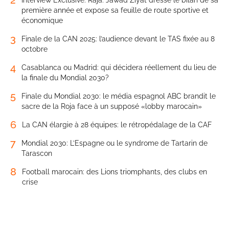
2
Interview Exclusive. Raja: Jawad Ziyat dresse le bilan de sa
première année et expose sa feuille de route sportive et
économique
3
Finale de la CAN 2025: l’audience devant le TAS fixée au 8
octobre
4
Casablanca ou Madrid: qui décidera réellement du lieu de
la finale du Mondial 2030?
5
Finale du Mondial 2030: le média espagnol ABC brandit le
sacre de la Roja face à un supposé «lobby marocain»
6
La CAN élargie à 28 équipes: le rétropédalage de la CAF
7
Mondial 2030: L’Espagne ou le syndrome de Tartarin de
Tarascon
8
Football marocain: des Lions triomphants, des clubs en
crise