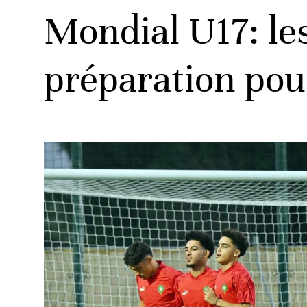
Mondial U17: le
préparation pour
ats