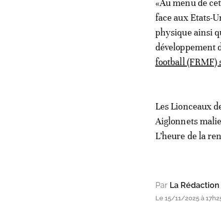
«Au menu de ce
face aux Etats-U
physique ainsi q
développement d
football (FRMF) s
Les Lionceaux de
Aiglonnets mali
L’heure de la re
Par
La Rédaction
Le 15/11/2025 à 17h2