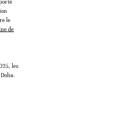
porté
ion
re le
ine de
025, les
 Doha.