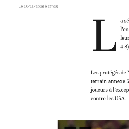
Le 15/11/2025 à 17h25
L
a s
l’e
leur
4-3)
Les protégés de 
terrain annexe 5
joueurs à l’exce
contre les USA.