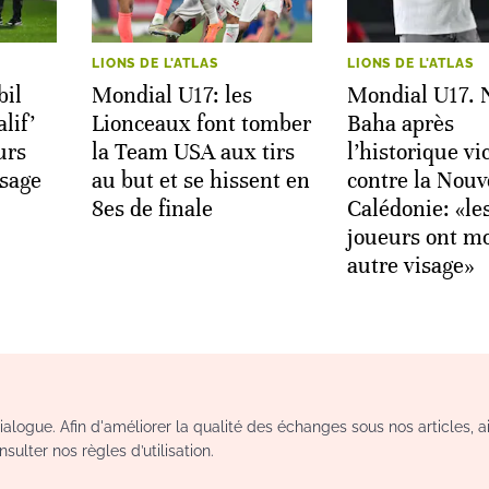
LIONS DE L'ATLAS
LIONS DE L'ATLAS
bil
Mondial U17: les
Mondial U17. 
lif’
Lionceaux font tomber
Baha après
urs
la Team USA aux tirs
l’historique vi
isage
au but et se hissent en
contre la Nouv
8es de finale
Calédonie: «le
joueurs ont m
autre visage»
logue. Afin d'améliorer la qualité des échanges sous nos articles, a
sulter nos règles d’utilisation.