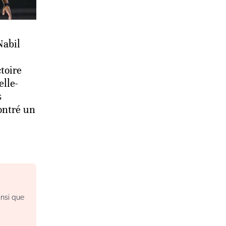
Nabil
ctoire
elle-
s
ontré un
insi que