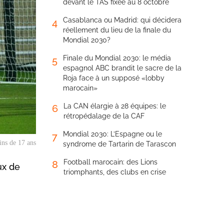
devant le TAS fixée au 8 octobre
Casablanca ou Madrid: qui décidera
4
réellement du lieu de la finale du
Mondial 2030?
Finale du Mondial 2030: le média
5
espagnol ABC brandit le sacre de la
Roja face à un supposé «lobby
marocain»
La CAN élargie à 28 équipes: le
6
rétropédalage de la CAF
Mondial 2030: L’Espagne ou le
7
ins de 17 ans
syndrome de Tartarin de Tarascon
Football marocain: des Lions
8
ux de
triomphants, des clubs en crise