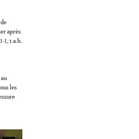
 de
ier après
-1, t.a.b.
 au
ous les
essure