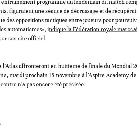
t entraînement programmé au lendemain du match rem
nis, figuraient une séance de décrassage et de récupérat
ue des oppositions tactiques entre joueurs pour poursuiv
es automatismes», i
ndique la Fédération royale maroca
ur son site officiel
.
 l’Atlas affronteront en huitième de finale du Mondial 2
ens
,
mardi prochain 18 novembre à l’Aspire Academy de
ncontre n’a pas encore été précisée.
5