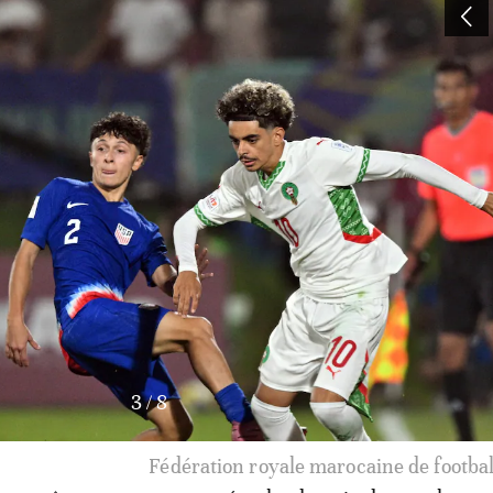
4
/
8
Fédération royale marocaine de footba