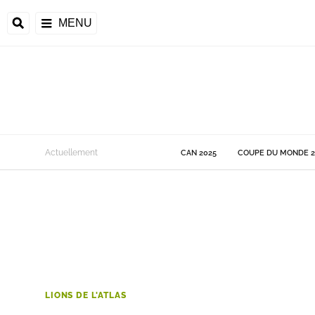
MENU
 Monde
Actuellement
CAN 2025
COUPE DU MONDE 2
ons de la CAF
frique
ons de l'UEFA
LIONS DE L'ATLAS