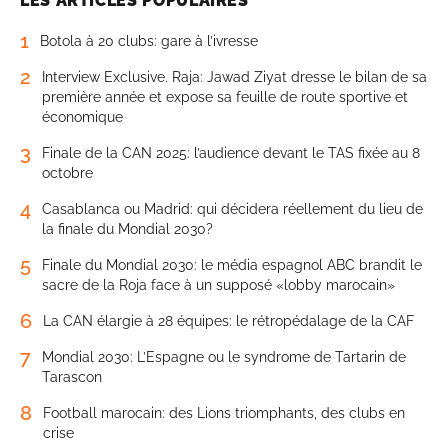
LES ARTICLES POPULAIRES
1
Botola à 20 clubs: gare à l’ivresse
2
Interview Exclusive. Raja: Jawad Ziyat dresse le bilan de sa
première année et expose sa feuille de route sportive et
économique
3
Finale de la CAN 2025: l’audience devant le TAS fixée au 8
octobre
4
Casablanca ou Madrid: qui décidera réellement du lieu de
la finale du Mondial 2030?
5
Finale du Mondial 2030: le média espagnol ABC brandit le
sacre de la Roja face à un supposé «lobby marocain»
6
La CAN élargie à 28 équipes: le rétropédalage de la CAF
7
Mondial 2030: L’Espagne ou le syndrome de Tartarin de
Tarascon
8
Football marocain: des Lions triomphants, des clubs en
crise