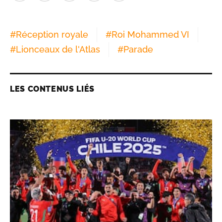
#
Réception royale
#
Roi Mohammed VI
#
Lionceaux de l'Atlas
#
Parade
LES CONTENUS LIÉS