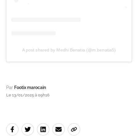
A post shared by Medhi Benatia (@m.benatia5)
Par
Footix marocain
Le 13/01/2025 à 09h16