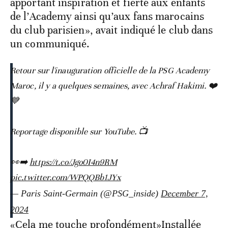
apportant inspiration et fierté aux enfants
de l’Academy ainsi qu’aux fans marocains
du club parisien», avait indiqué le club dans
un communiqué.
Retour sur l'inauguration officielle de la PSG Academy
Maroc, il y a quelques semaines, avec Achraf Hakimi. ❤️
💙
Reportage disponible sur YouTube. 📺
👀➡️
https://t.co/Jgo0I4n9RM
pic.twitter.com/WPQQBb1JYx
— Paris Saint-Germain (@PSG_inside)
December 7,
2024
«Cela me touche profondément»Installée