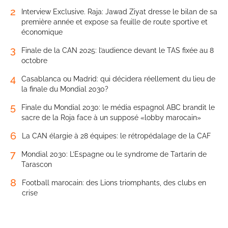
2
Interview Exclusive. Raja: Jawad Ziyat dresse le bilan de sa
première année et expose sa feuille de route sportive et
économique
3
Finale de la CAN 2025: l’audience devant le TAS fixée au 8
octobre
4
Casablanca ou Madrid: qui décidera réellement du lieu de
la finale du Mondial 2030?
5
Finale du Mondial 2030: le média espagnol ABC brandit le
sacre de la Roja face à un supposé «lobby marocain»
6
La CAN élargie à 28 équipes: le rétropédalage de la CAF
7
Mondial 2030: L’Espagne ou le syndrome de Tartarin de
Tarascon
8
Football marocain: des Lions triomphants, des clubs en
crise