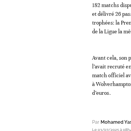
182 matchs disput
et délivré 26 pas
trophées: la Pre
de la Ligue la m
Avant cela, son 
l’avait recruté e
match officiel a
à Wolverhampton,
d’euros.
Par
Mohamed Yas
Le 03/07/2025 à 08h