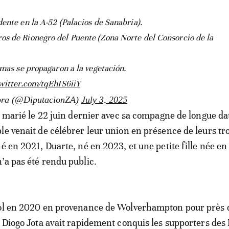
dente en la A-52 (Palacios de Sanabria).
os de Rionegro del Puente (Zona Norte del Consorcio de la
amas se propagaron a la vegetación.
twitter.com/tqEhIS6iiY
mora (@DiputacionZA)
July 3, 2025
it marié le 22 juin dernier avec sa compagne de longue da
le venait de célébrer leur union en présence de leurs tro
né en 2021, Duarte, né en 2023, et une petite fille née e
’a pas été rendu public.
ool en 2020 en provenance de Wolverhampton pour près 
, Diogo Jota avait rapidement conquis les supporters des