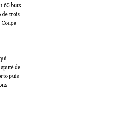
it 65 buts
 de trois
a Coupe
qui
disputé de
rto puis
ions