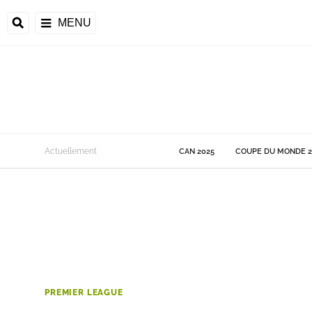
MENU
 Monde
Actuellement
CAN 2025
COUPE DU MONDE 2
ons de la CAF
frique
ons de l'UEFA
PREMIER LEAGUE