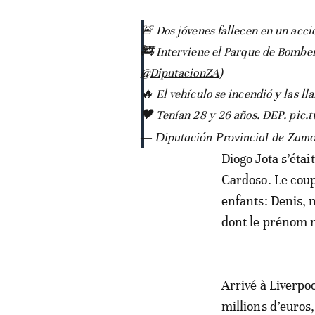
🚨 Dos jóvenes fallecen en un acci
🚒 Interviene el Parque de Bomber
@DiputacionZA
)
🔥 El vehículo se incendió y las ll
🖤 Tenían 28 y 26 años. DEP.
pic.
— Diputación Provincial de Za
Diogo Jota s’éta
Cardoso. Le coup
enfants: Denis, 
dont le prénom n
Arrivé à Liverp
millions d’euros