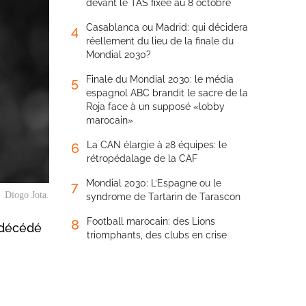
devant le TAS fixée au 8 octobre
Casablanca ou Madrid: qui décidera
4
réellement du lieu de la finale du
Mondial 2030?
Finale du Mondial 2030: le média
5
espagnol ABC brandit le sacre de la
Roja face à un supposé «lobby
marocain»
La CAN élargie à 28 équipes: le
6
rétropédalage de la CAF
Mondial 2030: L’Espagne ou le
7
Diogo Jota.
syndrome de Tartarin de Tarascon
Football marocain: des Lions
8
t décédé
triomphants, des clubs en crise