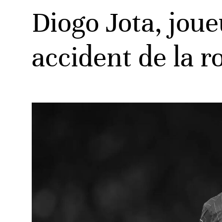
Diogo Jota, jou
accident de la 
ats