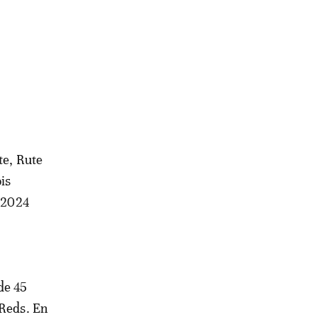
te, Rute
is
n 2024
de 45
 Reds. En