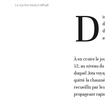
Le 03/07/2025 à 08h46
D
i
d
d
a
À en croire le j
52, au niveau du
duquel Jota voya
quitté la chauss
recueillis par le
propageant rapi