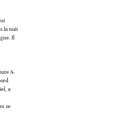
est
 la nuit
gne. Il
oute A-
bord
el, a
es se