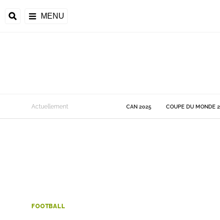
MENU
 Monde
Actuellement
CAN 2025
COUPE DU MONDE 2
ons de la CAF
frique
ons de l'UEFA
FOOTBALL