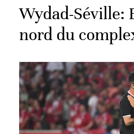
Wydad-Séville: 
nord du compl
ats