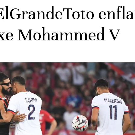
ElGrandeToto enfl
exe Mohammed V