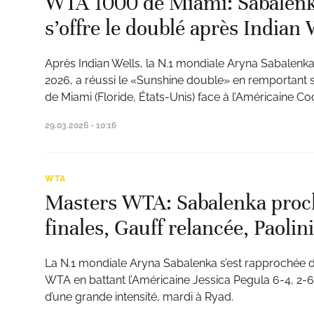
WTA 1000 de Miami: Sabalenka
s’offre le doublé après Indian 
Après Indian Wells, la N.1 mondiale Aryna Sabalenk
2026, a réussi le «Sunshine double» en remportant
ats
de Miami (Floride, États-Unis) face à l’Américaine Co
29.03.2026 - 10:16
WTA
Masters WTA: Sabalenka proc
finales, Gauff relancée, Paolin
La N.1 mondiale Aryna Sabalenka s’est rapprochée 
WTA en battant l’Américaine Jessica Pegula 6-4, 2-6
d’une grande intensité, mardi à Ryad.