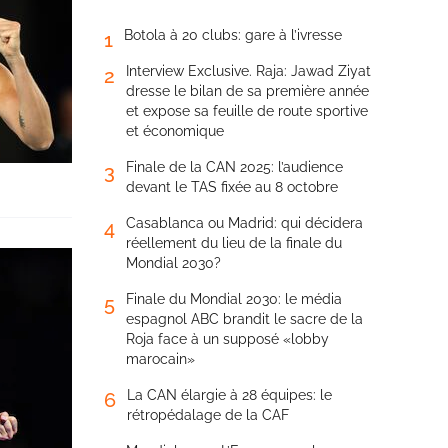
Botola à 20 clubs: gare à l’ivresse
1
Interview Exclusive. Raja: Jawad Ziyat
2
dresse le bilan de sa première année
et expose sa feuille de route sportive
et économique
Finale de la CAN 2025: l’audience
3
devant le TAS fixée au 8 octobre
Casablanca ou Madrid: qui décidera
4
réellement du lieu de la finale du
Mondial 2030?
Finale du Mondial 2030: le média
5
espagnol ABC brandit le sacre de la
Roja face à un supposé «lobby
marocain»
La CAN élargie à 28 équipes: le
6
rétropédalage de la CAF