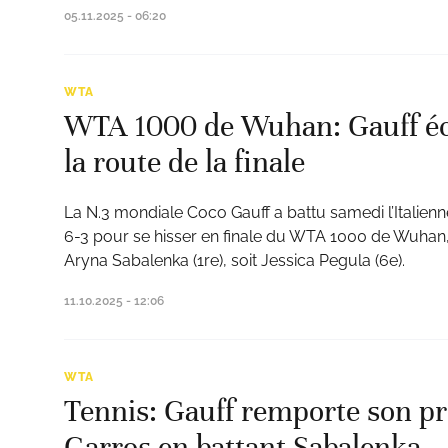
05.11.2025 - 06:20
WTA
WTA 1000 de Wuhan: Gauff éca
la route de la finale
La N.3 mondiale Coco Gauff a battu samedi l’Italienne
6-3 pour se hisser en finale du WTA 1000 de Wuhan, o
Aryna Sabalenka (1re), soit Jessica Pegula (6e).
11.10.2025 - 12:06
WTA
Tennis: Gauff remporte son p
Garros en battant Sabalenka