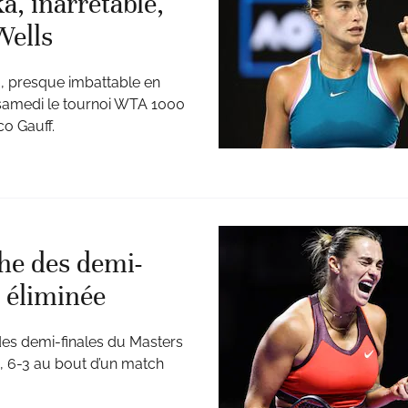
, inarrêtable,
Wells
a, presque imbattable en
 samedi le tournoi WTA 1000
co Gauff.
he des demi-
i éliminée
des demi-finales du Masters
, 6-3 au bout d’un match