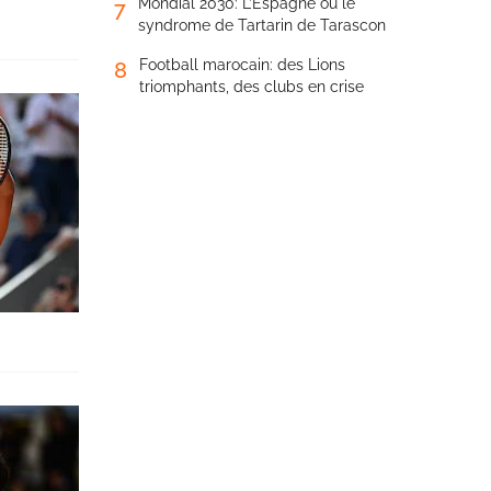
Mondial 2030: L’Espagne ou le
7
syndrome de Tartarin de Tarascon
Football marocain: des Lions
8
triomphants, des clubs en crise