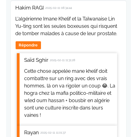
Hakim RAGI
2025-02-11 08:34:44
L'algérienne Imane Khelif et la Taïwanaise Lin
Yu-ting sont les seules boxeuses qui risquent
de tomber malades à cause de leur prostate.
Répondre
Saïd Sghir
2025-02-11 11:31:28
Cette chose appelée mane khelif doit
combattre sur un ring avec des vrais
hommes, là on va rigoler un coup 😂. La
hogra chez la mafia politico-militaire et
wled oum hassan + bousbir en algérie
sont une culture inscrite dans leurs
vaines !
Rayan
2025-02-11 11:01:37