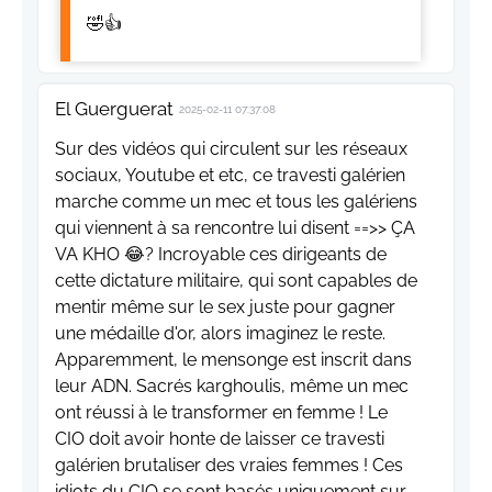
🤣👍
El Guerguerat
2025-02-11 07:37:08
Sur des vidéos qui circulent sur les réseaux
sociaux, Youtube et etc, ce travesti galérien
marche comme un mec et tous les galériens
qui viennent à sa rencontre lui disent ==>> ÇA
VA KHO 😂? Incroyable ces dirigeants de
cette dictature militaire, qui sont capables de
mentir même sur le sex juste pour gagner
une médaille d'or, alors imaginez le reste.
Apparemment, le mensonge est inscrit dans
leur ADN. Sacrés karghoulis, même un mec
ont réussi à le transformer en femme ! Le
CIO doit avoir honte de laisser ce travesti
galérien brutaliser des vraies femmes ! Ces
idiots du CIO se sont basés uniquement sur