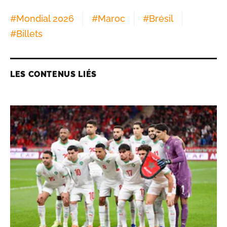
#
Mondial 2026
#
Maroc
#
Brésil
#
Billets
LES CONTENUS LIÉS