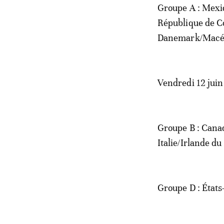
Groupe A : Mexiq
République de Co
Danemark/Macédo
Vendredi 12 jui
Groupe B : Canad
Italie/Irlande d
Groupe D : États