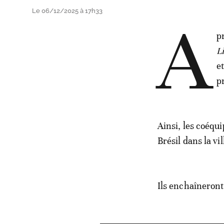
Le 06/12/2025 à 17h33
A
p
Li
e
p
Ainsi, les coéqu
Brésil dans la v
Ils enchaîneront 