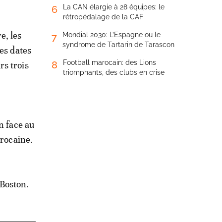
La CAN élargie à 28 équipes: le
6
rétropédalage de la CAF
e, les
Mondial 2030: L’Espagne ou le
7
syndrome de Tartarin de Tarascon
les dates
Football marocain: des Lions
8
rs trois
triomphants, des clubs en crise
n face au
arocaine.
 Boston.