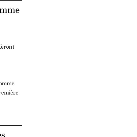
comme
feront
 comme
première
es