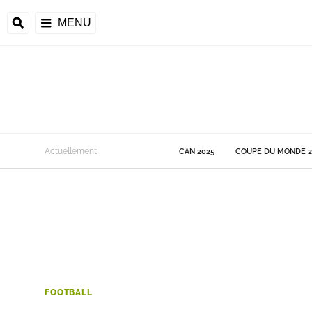
MENU
 Monde
Actuellement
CAN 2025
COUPE DU MONDE 2
ons de la CAF
frique
ons de l'UEFA
FOOTBALL