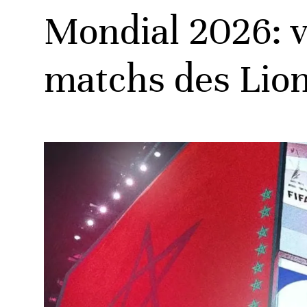
Mondial 2026: vo
matchs des Lion
ats