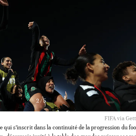
3
/
5
FIFA via Get
qui s’inscrit dans la continuité de la progression du foo