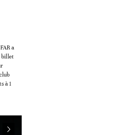
 FAR a
billet
ur
club
s à 1