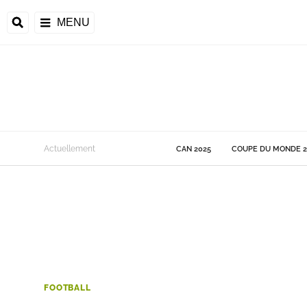
MENU
 Monde
Actuellement
CAN 2025
COUPE DU MONDE 2
ons de la CAF
frique
ons de l'UEFA
FOOTBALL