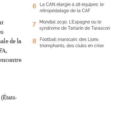
La CAN élargie à 28 équipes: le
6
rétropédalage de la CAF
nt
Mondial 2030: L’Espagne ou le
7
syndrome de Tartarin de Tarascon
es
Football marocain: des Lions
8
ale de la
triomphants, des clubs en crise
FA,
rencontre
(États-