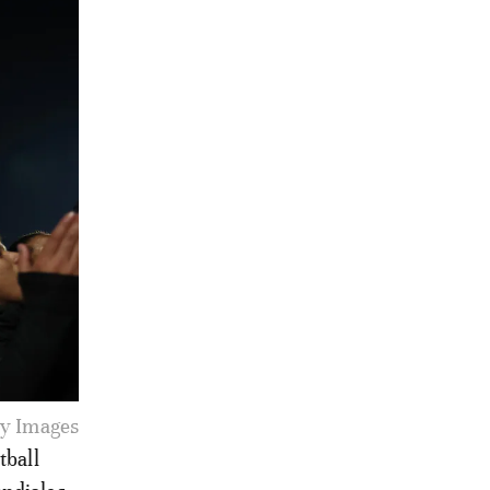
ty Images
tball