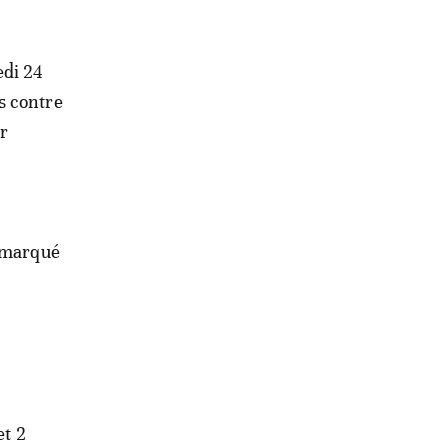
edi 24
os contre
er
a marqué
et 2