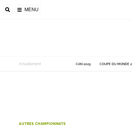
MENU
 Monde
Actuellement
CAN 2025
COUPE DU MONDE 2
ons de la CAF
frique
ons de l'UEFA
AUTRES CHAMPIONNATS