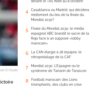
devant le TAS fixée au 8 octobre
Casablanca ou Madrid: qui décidera
4
réellement du lieu de la finale du
Mondial 2030?
Finale du Mondial 2030: le média
5
espagnol ABC brandit le sacre de la
Roja face à un supposé «lobby
marocain»
La CAN élargie à 28 équipes: le
6
rétropédalage de la CAF
Mondial 2030: L’Espagne ou le
7
oub El Kaabi
syndrome de Tartarin de Tarascon
Football marocain: des Lions
8
ictoire
triomphants, des clubs en crise