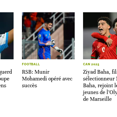
FOOTBALL
CAN 2025
guerd
RSB: Munir
Ziyad Baha, fi
roupe
Mohamedi opéré avec
sélectionneur 
ens
succès
Baha, rejoint l
jeunes de l’O
de Marseille