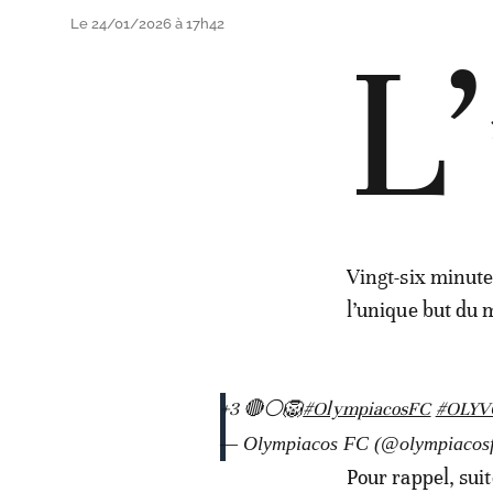
Le 24/01/2026 à 17h42
L’
Vingt-six minute
l’unique but du 
+3 🔴⚪️🦁
#OlympiacosFC
#OLYV
— Olympiacos FC (@olympiacos
Pour rappel, suit