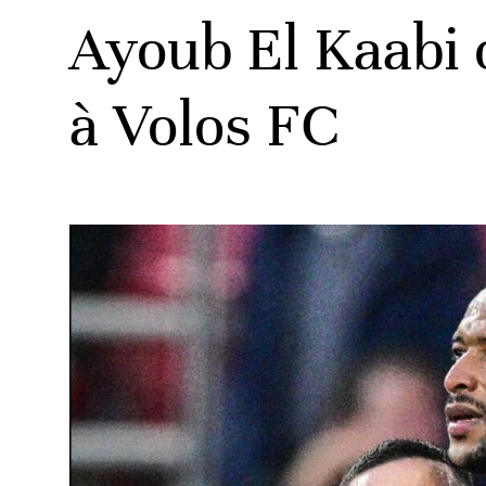
Ayoub El Kaabi o
à Volos FC
ats