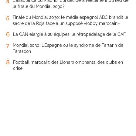
4
Casablanca ou Madrid: qui décidera réellement du lieu de
la finale du Mondial 2030?
5
Finale du Mondial 2030: le média espagnol ABC brandit le
sacre de la Roja face à un supposé «lobby marocain»
6
La CAN élargie à 28 équipes: le rétropédalage de la CAF
7
Mondial 2030: L’Espagne ou le syndrome de Tartarin de
Tarascon
8
Football marocain: des Lions triomphants, des clubs en
crise