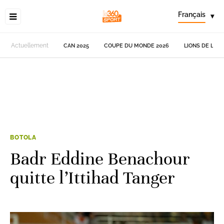
Français
▾
Actuellement
CAN 2025
COUPE DU MONDE 2026
LIONS DE L'AT
BOTOLA
Badr Eddine Benachour
quitte l’Ittihad Tanger