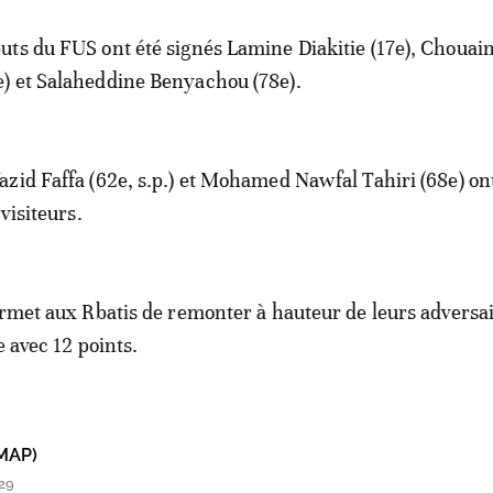
buts du FUS ont été signés Lamine Diakitie (17e), Chouain
e) et Salaheddine Benyachou (78e).
Yazid Faffa (62e, s.p.) et Mohamed Nawfal Tahiri (68e) on
 visiteurs.
ermet aux Rbatis de remonter à hauteur de leurs adversa
e avec 12 points.
MAP)
29