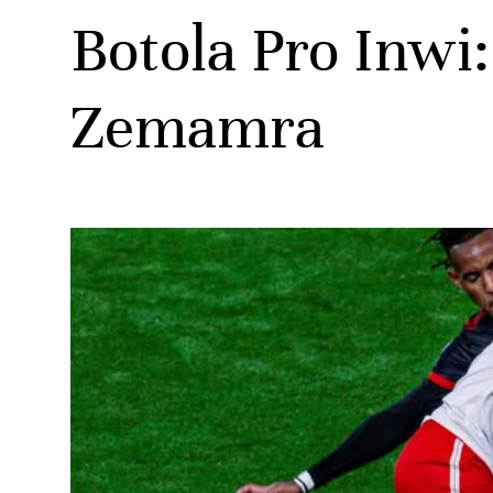
Botola Pro Inwi
Zemamra
ats