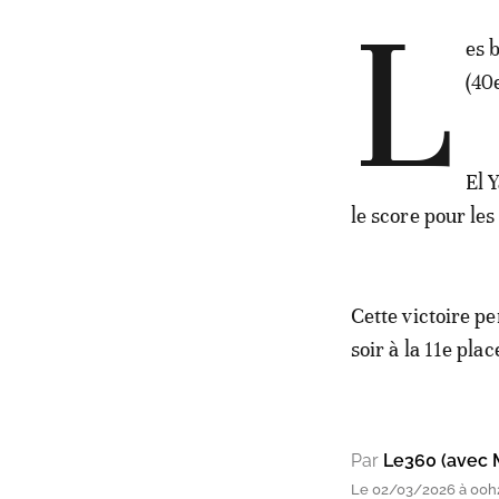
L
es 
(40
El 
le score pour les
Cette victoire p
soir à la 11e plac
Par
Le360 (avec 
Le 02/03/2026 à 00h