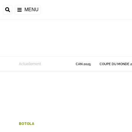
MENU
 Monde
Actuellement
CAN 2025
COUPE DU MONDE 2
ons de la CAF
frique
ons de l'UEFA
BOTOLA