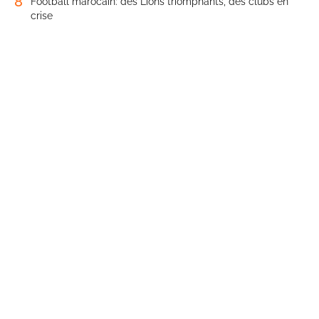
8
Football marocain: des Lions triomphants, des clubs en
crise