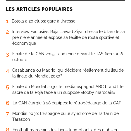
LES ARTICLES POPULAIRES
1
Botola à 20 clubs: gare à l’ivresse
2
Interview Exclusive. Raja: Jawad Ziyat dresse le bilan de sa
première année et expose sa feuille de route sportive et
économique
3
Finale de la CAN 2025: l’audience devant le TAS fixée au 8
octobre
4
Casablanca ou Madrid: qui décidera réellement du lieu de
la finale du Mondial 2030?
5
Finale du Mondial 2030: le média espagnol ABC brandit le
sacre de la Roja face à un supposé «lobby marocain»
6
La CAN élargie à 28 équipes: le rétropédalage de la CAF
7
Mondial 2030: L’Espagne ou le syndrome de Tartarin de
Tarascon
8
Football marocain: des Lions triomphants, des clubs en