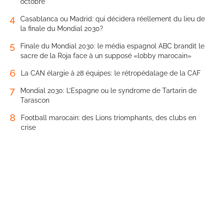
3
Finale de la CAN 2025: l’audience devant le TAS fixée au 8
octobre
4
Casablanca ou Madrid: qui décidera réellement du lieu de
la finale du Mondial 2030?
5
Finale du Mondial 2030: le média espagnol ABC brandit le
sacre de la Roja face à un supposé «lobby marocain»
6
La CAN élargie à 28 équipes: le rétropédalage de la CAF
7
Mondial 2030: L’Espagne ou le syndrome de Tartarin de
Tarascon
8
Football marocain: des Lions triomphants, des clubs en
crise