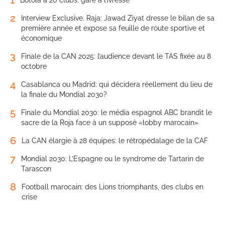
1
Botola à 20 clubs: gare à l’ivresse
2
Interview Exclusive. Raja: Jawad Ziyat dresse le bilan de sa
première année et expose sa feuille de route sportive et
économique
3
Finale de la CAN 2025: l’audience devant le TAS fixée au 8
octobre
4
Casablanca ou Madrid: qui décidera réellement du lieu de
la finale du Mondial 2030?
5
Finale du Mondial 2030: le média espagnol ABC brandit le
sacre de la Roja face à un supposé «lobby marocain»
6
La CAN élargie à 28 équipes: le rétropédalage de la CAF
7
Mondial 2030: L’Espagne ou le syndrome de Tartarin de
Tarascon
8
Football marocain: des Lions triomphants, des clubs en
crise