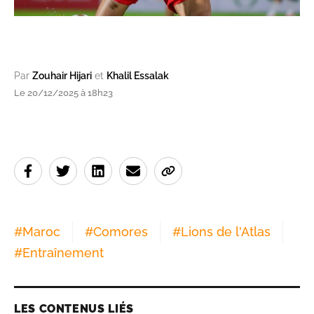
Par
Zouhair Hijari
et
Khalil Essalak
Le 20/12/2025 à 18h23
#
Maroc
#
Comores
#
Lions de l'Atlas
#
Entraînement
LES CONTENUS LIÉS