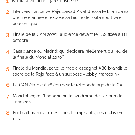
1
Botola à 20 clubs: gare à l’ivresse
2
Interview Exclusive. Raja: Jawad Ziyat dresse le bilan de sa
première année et expose sa feuille de route sportive et
économique
3
Finale de la CAN 2025: l’audience devant le TAS fixée au 8
octobre
4
Casablanca ou Madrid: qui décidera réellement du lieu de
la finale du Mondial 2030?
5
Finale du Mondial 2030: le média espagnol ABC brandit le
sacre de la Roja face à un supposé «lobby marocain»
6
La CAN élargie à 28 équipes: le rétropédalage de la CAF
7
Mondial 2030: L’Espagne ou le syndrome de Tartarin de
Tarascon
8
Football marocain: des Lions triomphants, des clubs en
crise