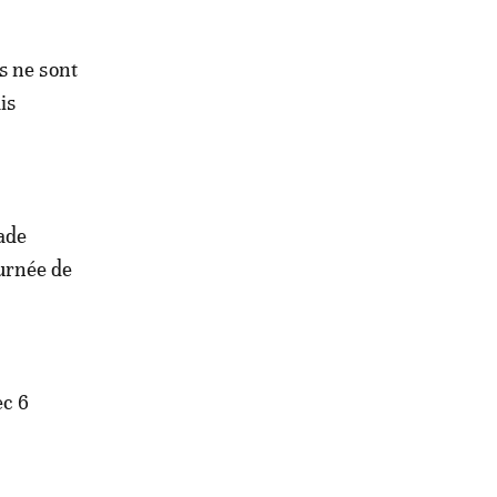
s ne sont
is
tade
urnée de
c 6