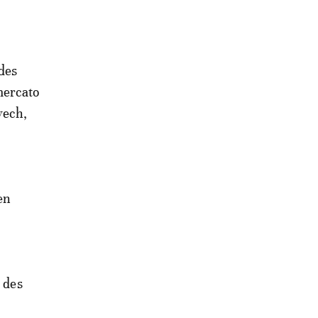
 des
mercato
yech,
en
r des