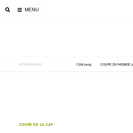
MENU
 Monde
Actuellement
CAN 2025
COUPE DU MONDE 2
ons de la CAF
frique
ons de l'UEFA
COUPE DE LA CAF