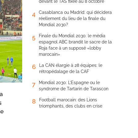
devant le TAS fixée au 8 octobre
Casablanca ou Madrid: qui décidera
4
réellement du lieu de la finale du
Mondial 2030?
Finale du Mondial 2030: le média
5
espagnol ABC brandit le sacre de la
Roja face à un supposé «lobby
marocain»
La CAN élargie à 28 équipes: le
6
rétropédalage de la CAF
Mondial 2030: L’Espagne ou le
7
syndrome de Tartarin de Tarascon
la
Football marocain: des Lions
8
s
triomphants, des clubs en crise
de