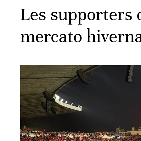
Les supporters 
mercato hiverna
ats