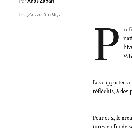
Par
Anas Zabari
Le 25/01/2026 à 18h37
P
rof
nat
hiv
Wis
Les supporters d
réfléchis, à des
Pour eux, le gro
titres en fin de s