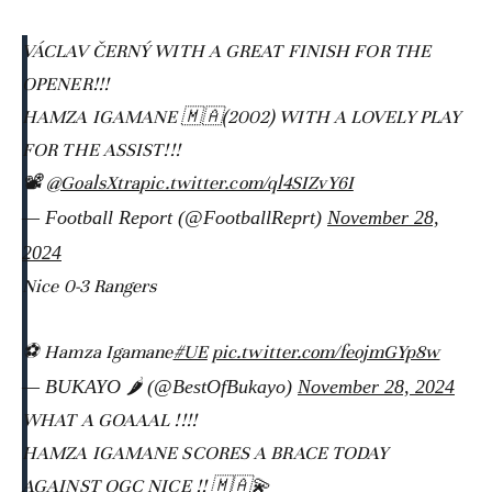
VÁCLAV ČERNÝ WITH A GREAT FINISH FOR THE
OPENER!!!
HAMZA IGAMANE 🇲🇦(2002) WITH A LOVELY PLAY
FOR THE ASSIST!!!
📽️
@GoalsXtra
pic.twitter.com/ql4SIZvY6I
— Football Report (@FootballReprt)
November 28,
2024
Nice 0-3 Rangers
⚽️ Hamza Igamane
#UE
pic.twitter.com/feojmGYp8w
— BUKAYO 🌶 (@BestOfBukayo)
November 28, 2024
WHAT A GOAAAL !!!!
HAMZA IGAMANE SCORES A BRACE TODAY
AGAINST OGC NICE !! 🇲🇦💫