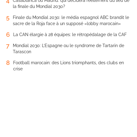
4
Casablanca ou Madrid: qui décidera réellement du lieu de
la finale du Mondial 2030?
5
Finale du Mondial 2030: le média espagnol ABC brandit le
sacre de la Roja face à un supposé «lobby marocain»
6
La CAN élargie à 28 équipes: le rétropédalage de la CAF
7
Mondial 2030: L’Espagne ou le syndrome de Tartarin de
Tarascon
8
Football marocain: des Lions triomphants, des clubs en
crise