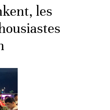
kent, les
thousiastes
n