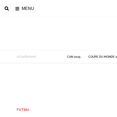
MENU
 Monde
Actuellement
CAN 2025
COUPE DU MONDE 2
ons de la CAF
frique
ons de l'UEFA
FUTSAL