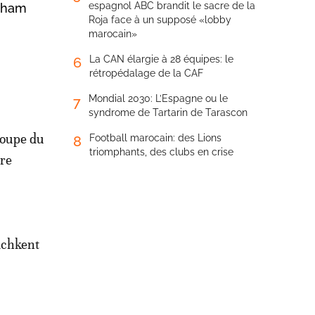
espagnol ABC brandit le sacre de la
icham
Roja face à un supposé «lobby
marocain»
La CAN élargie à 28 équipes: le
6
rétropédalage de la CAF
Mondial 2030: L’Espagne ou le
7
syndrome de Tartarin de Tarascon
 Coupe du
Football marocain: des Lions
8
triomphants, des clubs en crise
re
achkent