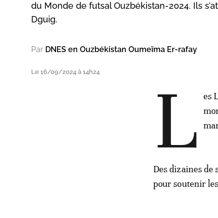
du Monde de futsal Ouzbékistan-2024. Ils s
Dguig.
Par
DNES en Ouzbékistan Oumeïma Er-rafay
Le 16/09/2024 à 14h24
L
es 
mon
mar
Des dizaines de
pour soutenir l