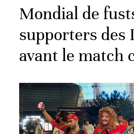
Mondial de fusts
supporters des L
ats
avant le match c