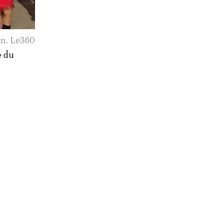
an. Le360
e du