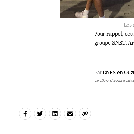
Les 
Pour rappel, cett
groupe SNRT, Ar
Par
DNES en Ouzb
Le 16/09/2024 à 14h