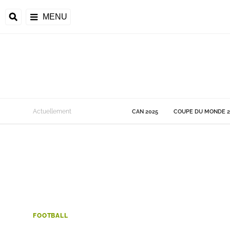
MENU
 Monde
Actuellement
CAN 2025
COUPE DU MONDE 2
ons de la CAF
frique
ons de l'UEFA
FOOTBALL