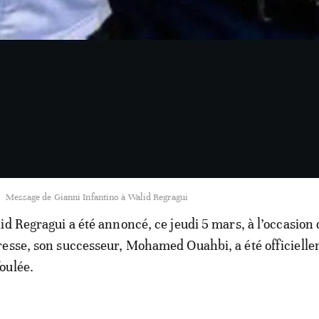
Message de Gianni Infantino à Walid Regragui
id Regragui a été annoncé, ce jeudi 5 mars, à l’occasion
resse, son successeur, Mohamed Ouahbi, a été officiell
oulée.