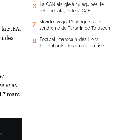
La CAN élargie à 28 équipes: le
6
rétropédalage de la CAF
Mondial 2030: L’Espagne ou le
7
 la FIFA,
syndrome de Tartarin de Tarascon
nt des
Football marocain: des Lions
8
triomphants, des clubs en crise
ue
te et au
i 7 mars.