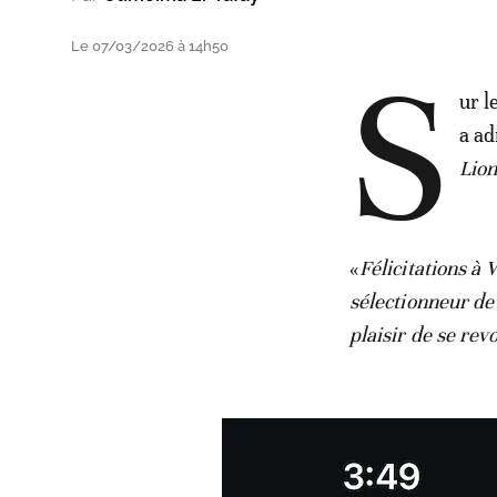
Le 07/03/2026 à 14h50
S
ur l
a ad
Lion
«
Félicitations à
sélectionneur de 
plaisir de se revo