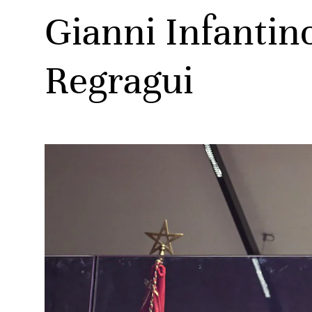
Gianni Infantin
Regragui
ats