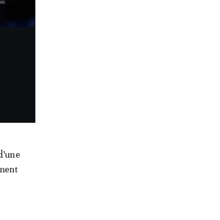
 d’une
ement