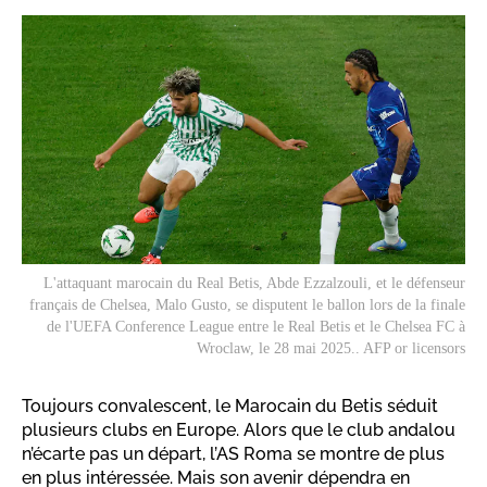
L'attaquant marocain du Real Betis, Abde Ezzalzouli, et le défenseur
français de Chelsea, Malo Gusto, se disputent le ballon lors de la finale
de l'UEFA Conference League entre le Real Betis et le Chelsea FC à
Wroclaw, le 28 mai 2025.. AFP or licensors
Toujours convalescent, le Marocain du Betis séduit
plusieurs clubs en Europe. Alors que le club andalou
n’écarte pas un départ, l’AS Roma se montre de plus
en plus intéressée. Mais son avenir dépendra en