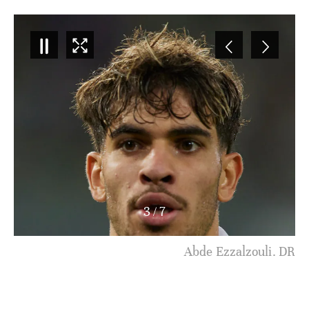
3
/
7
Abde Ezzalzouli. DR