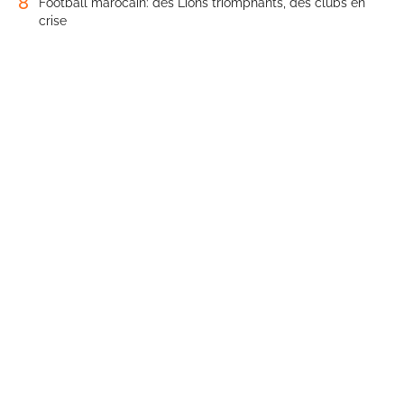
8
Football marocain: des Lions triomphants, des clubs en
crise