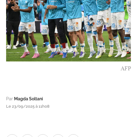
4
/
6
Nayef Aguerd. AFP
Par
Magda Soltani
Le 23/09/2025 à 11h08