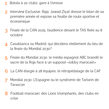
1
Botola à 20 clubs: gare à l’ivresse
2
Interview Exclusive. Raja: Jawad Ziyat dresse le bilan de sa
première année et expose sa feuille de route sportive et
économique
3
Finale de la CAN 2025: l’audience devant le TAS fixée au 8
octobre
4
Casablanca ou Madrid: qui décidera réellement du lieu de
la finale du Mondial 2030?
5
Finale du Mondial 2030: le média espagnol ABC brandit le
sacre de la Roja face à un supposé «lobby marocain»
6
La CAN élargie à 28 équipes: le rétropédalage de la CAF
7
Mondial 2030: L’Espagne ou le syndrome de Tartarin de
Tarascon
8
Football marocain: des Lions triomphants, des clubs en
crise