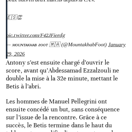
🇪🇸👏
pic.twitter.com/F42JFierdg
— ᴍᴏᴜɴᴛᴀᴋʜᴀʙ ғᴏᴏᴛ 🇲🇦 (@MountakhabFoot)
January
29, 2026
Antony s’est ensuite chargé d’ouvrir le
score, avant qu’Abdessamad Ezzalzouli ne
double la mise à la 32e minute, mettant le
Betis à l’abri.
Les hommes de Manuel Pellegrini ont
ensuite concédé un but, sans conséquence
sur l’issue de la rencontre. Grâce à ce
succès, le Betis termine dans le haut du