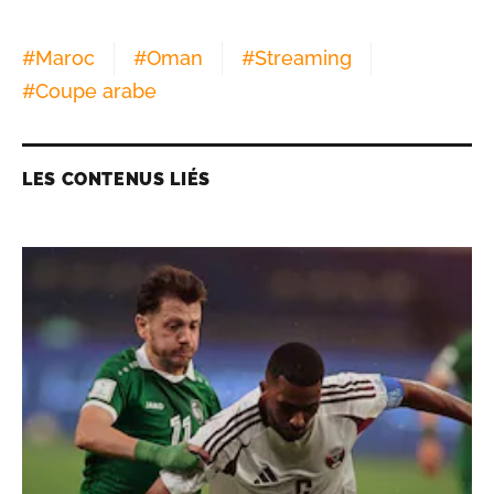
#
Maroc
#
Oman
#
Streaming
#
Coupe arabe
LES CONTENUS LIÉS