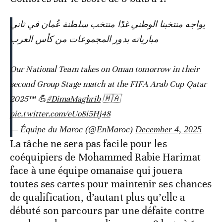
يواجه منتخبنا الوطني غدًا منتخب سلطنة عُمان في ثاني
مبارياته بدور المجموعات من كأس العرب
Our National Team takes on Oman tomorrow in their
second Group Stage match at the FIFA Arab Cup Qatar
2025™ 💪
#DimaMaghrib
🇲🇦
pic.twitter.com/eUo8i5Hj48
— Équipe du Maroc (@EnMaroc)
December 4, 2025
La tâche ne sera pas facile pour les
coéquipiers de Mohammed Rabie Harimat
face à une équipe omanaise qui jouera
toutes ses cartes pour maintenir ses chances
de qualification, d’autant plus qu’elle a
débuté son parcours par une défaite contre