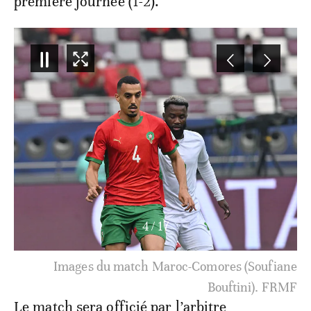
première journée (1-2).
5
/
17
Images du match Maroc-Comores (Anas Bach).
FRMF
Le match sera officié par l’arbitre