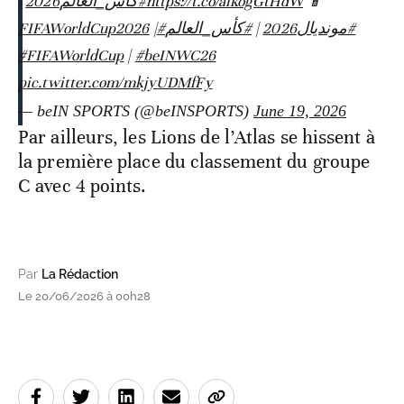
|
#كأس_العالم2026
https://t.co/alkogGtHdW
📱
|
#FIFAWorldCup2026
#كأس_العالم
|
#مونديال2026
#FIFAWorldCup
|
#beINWC26
pic.twitter.com/mkjyUDMfFy
— beIN SPORTS (@beINSPORTS)
June 19, 2026
Par ailleurs, les Lions de l’Atlas se hissent à
la première place du classement du groupe
C avec 4 points.
Par
La Rédaction
Le 20/06/2026 à 00h28