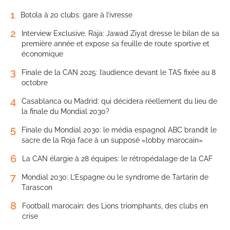
1
Botola à 20 clubs: gare à l’ivresse
2
Interview Exclusive. Raja: Jawad Ziyat dresse le bilan de sa
première année et expose sa feuille de route sportive et
économique
3
Finale de la CAN 2025: l’audience devant le TAS fixée au 8
octobre
4
Casablanca ou Madrid: qui décidera réellement du lieu de
la finale du Mondial 2030?
5
Finale du Mondial 2030: le média espagnol ABC brandit le
sacre de la Roja face à un supposé «lobby marocain»
6
La CAN élargie à 28 équipes: le rétropédalage de la CAF
7
Mondial 2030: L’Espagne ou le syndrome de Tartarin de
Tarascon
8
Football marocain: des Lions triomphants, des clubs en
crise