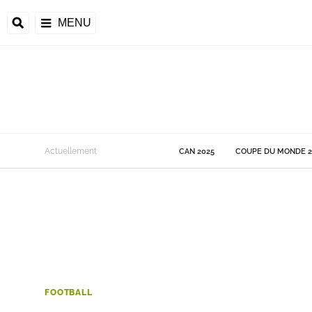
MENU
 Monde
Actuellement
CAN 2025
COUPE DU MONDE 2
ons de la CAF
frique
ons de l'UEFA
FOOTBALL