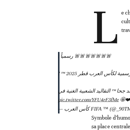
L
e c
cul
tra
🚨🚨🚨🚨🚨🚨🚨 رسمياً :
لرسمية لكأس العرب قطر 2025
حا ™ التقاليد الشعبية الغنية في
pic.twitter.com/YFU4rF3fMe
نطقة
— كأس العرب FIFA ™ (@_90
Symbole d’humour
sa place central