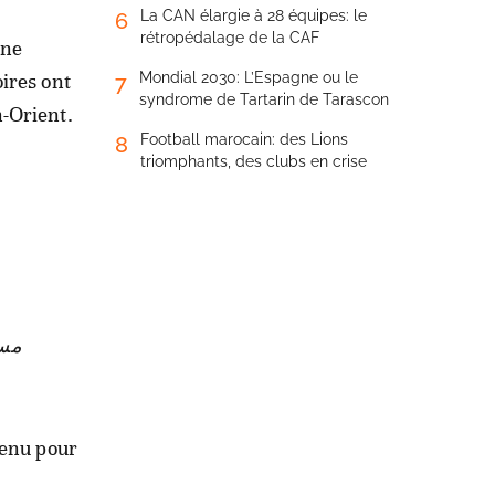
La CAN élargie à 28 équipes: le
6
rétropédalage de la CAF
ine
oires ont
Mondial 2030: L’Espagne ou le
7
syndrome de Tartarin de Tarascon
n-Orient.
Football marocain: des Lions
8
triomphants, des clubs en crise
مست
tenu pour