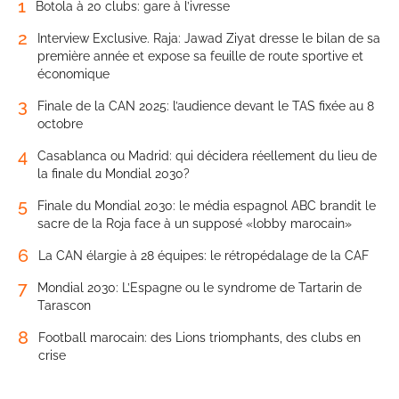
1
Botola à 20 clubs: gare à l’ivresse
2
Interview Exclusive. Raja: Jawad Ziyat dresse le bilan de sa
première année et expose sa feuille de route sportive et
économique
3
Finale de la CAN 2025: l’audience devant le TAS fixée au 8
octobre
4
Casablanca ou Madrid: qui décidera réellement du lieu de
la finale du Mondial 2030?
5
Finale du Mondial 2030: le média espagnol ABC brandit le
sacre de la Roja face à un supposé «lobby marocain»
6
La CAN élargie à 28 équipes: le rétropédalage de la CAF
7
Mondial 2030: L’Espagne ou le syndrome de Tartarin de
Tarascon
8
Football marocain: des Lions triomphants, des clubs en
crise