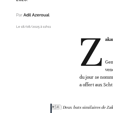
Par
Adil Azeroual
Le 18/08/2025 à 11h11
Z
aka
Gen
ven
du jour se nomme
a offert aux Sch
🇲🇦 | Deux buts similaires de Zak