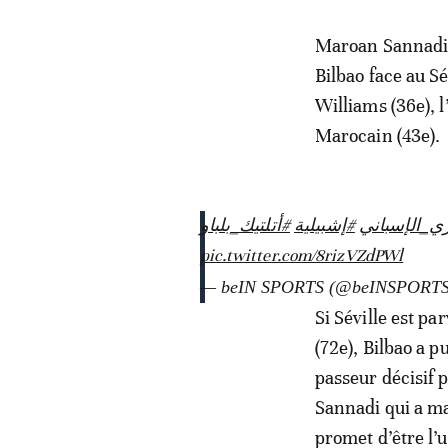
Maroan Sannadi a
Bilbao face au Sé
Williams (36e), 
Marocain (43e).
#_الإسباني
#إشبيلية
#أتلتيك_بلباو
pic.twitter.com/8rizVZdPWl
— beIN SPORTS (@beINSPORT
Si Séville est p
(72e), Bilbao a 
passeur décisif p
Sannadi qui a ma
promet d’être l’