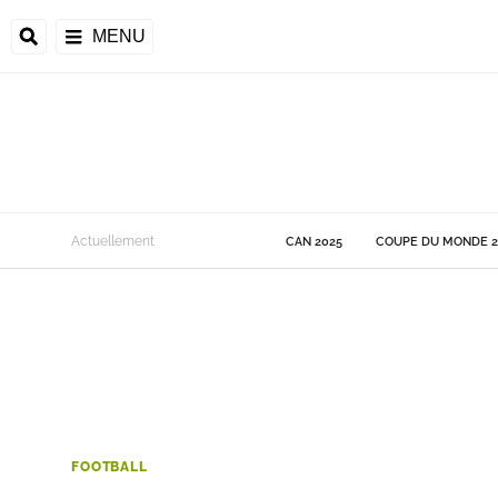
MENU
 Monde
Actuellement
CAN 2025
COUPE DU MONDE 2
ons de la CAF
frique
ons de l'UEFA
FOOTBALL