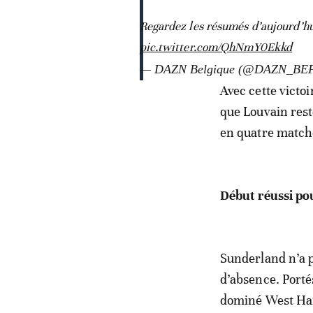
Regardez les résumés d’aujourd’hu
pic.twitter.com/QhNmY0Ekkd
— DAZN Belgique (@DAZN_BE
Avec cette victoi
que Louvain rest
en quatre match
Début réussi pou
Sunderland n’a 
d’absence. Porté
dominé West Ham 