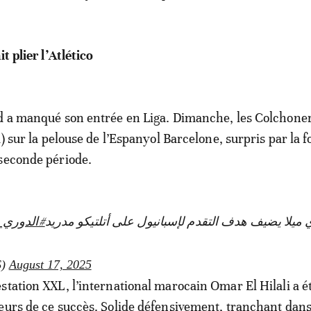
it plier l’Atlético
d a manqué son entrée en Liga. Dimanche, les Colchoner
1) sur la pelouse de l’Espanyol Barcelone, surpris par la 
seconde période.
 ميلا يضيف هدف التقدم لإسبانيول على أتلتيكو مدريد
الدوري_ا
S)
August 17, 2025
station XXL, l’international marocain Omar El Hilali a ét
eurs de ce succès. Solide défensivement, tranchant dans