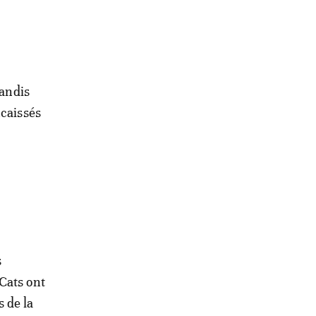
tandis
ncaissés
s
Cats ont
 de la