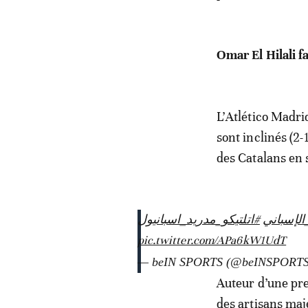
Omar El Hilali fa
L’Atlético Madri
sont inclinés (2-
des Catalans en 
#لإسباني
#اتلتيكو_مدريد_اسبانيول
pic.twitter.com/APa6kW1UdT
— beIN SPORTS (@beINSPORT
Auteur d’une pre
des artisans maj