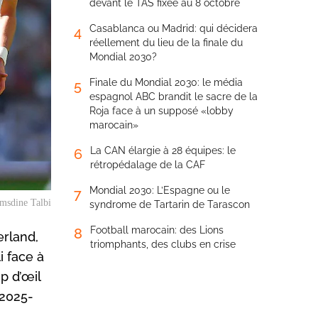
devant le TAS fixée au 8 octobre
Casablanca ou Madrid: qui décidera
4
réellement du lieu de la finale du
Mondial 2030?
Finale du Mondial 2030: le média
5
espagnol ABC brandit le sacre de la
Roja face à un supposé «lobby
marocain»
La CAN élargie à 28 équipes: le
6
rétropédalage de la CAF
Mondial 2030: L’Espagne ou le
7
msdine Talbi
syndrome de Tartarin de Tarascon
Football marocain: des Lions
8
erland,
triomphants, des clubs en crise
i face à
p d’œil
 2025-