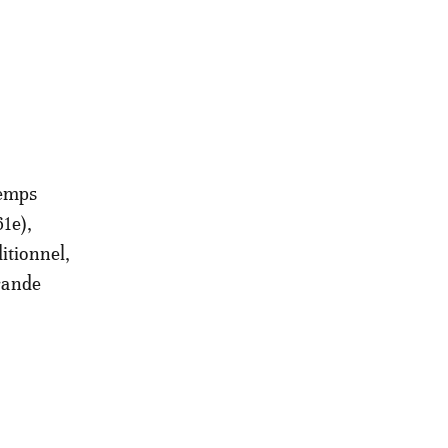
temps
61e),
itionnel,
frande