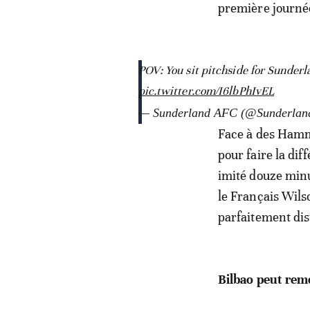
première journé
POV: You sit pitchside for Sunderla
pic.twitter.com/I6lbPhIvEL
— Sunderland AFC (@Sunderla
Face à des Hamm
pour faire la di
imité douze minu
le Français Wilso
parfaitement dis
Bilbao peut rem