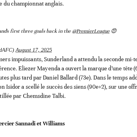
e du championnat anglais.
nd's first three goals back in the
@PremierLeague
😍
ndAFC)
August 17, 2025
ers impuissants, Sunderland a attendu la seconde mi-
fférence. Eliezer Mayenda a ouvert la marque d’une tête (
tes plus tard par Daniel Ballard (73e). Dans le temps add
n Isidor a scellé le succès des siens (90e+2), sur une of
tillée par Chemsdine Talbi.
ercier Sannadi et Williams