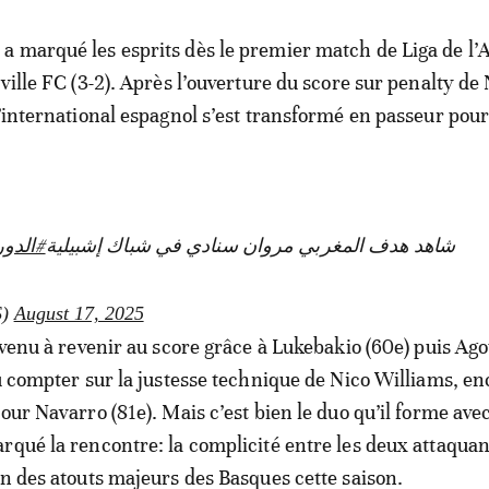
 marqué les esprits dès le premier match de Liga de l’A
ville FC (3-2). Après l’ouverture du score sur penalty de
l’international espagnol s’est transformé en passeur pour
شاهد هدف المغربي مروان سنادي في شباك إشبيلية
الدوري
S)
August 17, 2025
arvenu à revenir au score grâce à Lukebakio (60e) puis A
pu compter sur la justesse technique de Nico Williams, en
our Navarro (81e). Mais c’est bien le duo qu’il forme ave
rqué la rencontre: la complicité entre les deux attaquan
un des atouts majeurs des Basques cette saison.