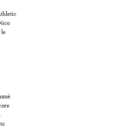
thletic
 Nico
 le
goumé
core
c
ts