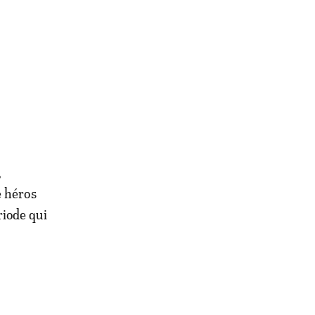
,
e héros
riode qui