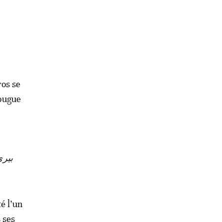
os se
fougue
بيري
é l’un
 ses