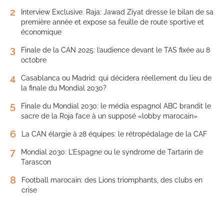
2
Interview Exclusive. Raja: Jawad Ziyat dresse le bilan de sa
première année et expose sa feuille de route sportive et
économique
3
Finale de la CAN 2025: l’audience devant le TAS fixée au 8
octobre
4
Casablanca ou Madrid: qui décidera réellement du lieu de
la finale du Mondial 2030?
5
Finale du Mondial 2030: le média espagnol ABC brandit le
sacre de la Roja face à un supposé «lobby marocain»
6
La CAN élargie à 28 équipes: le rétropédalage de la CAF
7
Mondial 2030: L’Espagne ou le syndrome de Tartarin de
Tarascon
8
Football marocain: des Lions triomphants, des clubs en
crise