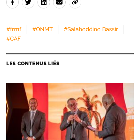
#
frmf
#
ONMT
#
Salaheddine Bassir
#
CAF
LES CONTENUS LIÉS