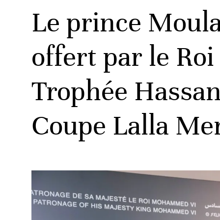
Le prince Moula
offert par le Roi
ats
Trophée Hassan I
Coupe Lalla M