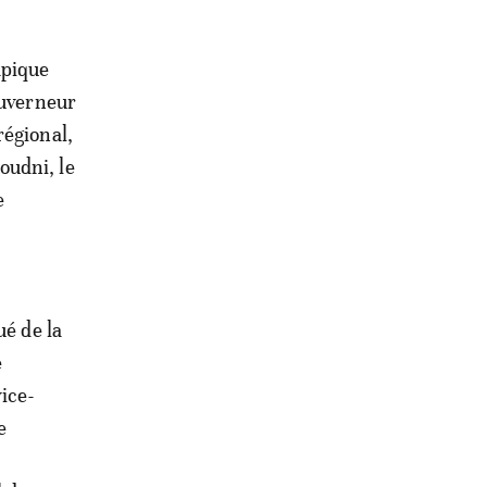
mpique
ouverneur
régional,
oudni, le
e
ué de la
e
ice-
e