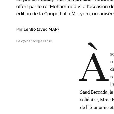
offert par le roi Mohammed VI à l’occasion de
édition de la Coupe Lalla Meryem, organisées
Par
Le360 (avec MAP)
Le 07/02/2025 à 22h12
À
s
r
d
r
l
Saad Berrada, la
solidaire, Mme F
de l’Économie et