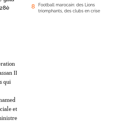
Football marocain: des Lions
8
 28è
triomphants, des clubs en crise
ération
assan II
s qui
Mohamed
ciale et
inistre