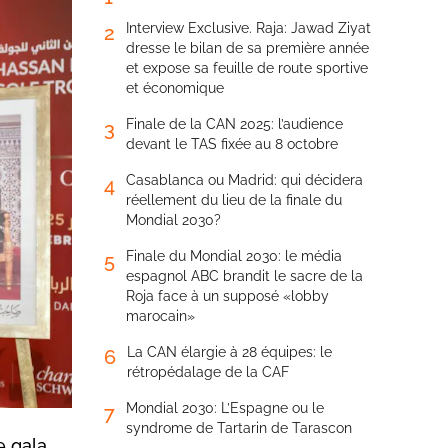
Interview Exclusive. Raja: Jawad Ziyat
2
dresse le bilan de sa première année
et expose sa feuille de route sportive
et économique
Finale de la CAN 2025: l’audience
3
devant le TAS fixée au 8 octobre
Casablanca ou Madrid: qui décidera
4
réellement du lieu de la finale du
Mondial 2030?
Finale du Mondial 2030: le média
5
espagnol ABC brandit le sacre de la
Roja face à un supposé «lobby
marocain»
La CAN élargie à 28 équipes: le
6
rétropédalage de la CAF
Mondial 2030: L’Espagne ou le
7
syndrome de Tartarin de Tarascon
e gala