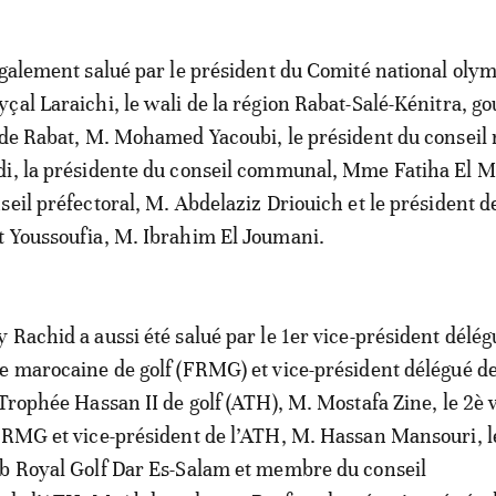
également salué par le président du Comité national oly
çal Laraichi, le wali de la région Rabat-Salé-Kénitra, g
 de Rabat, M. Mohamed Yacoubi, le président du conseil 
di, la présidente du conseil communal, Mme Fatiha El M
seil préfectoral, M. Abdelaziz Driouich et le président d
t Youssoufia, M. Ibrahim El Joumani.
 Rachid a aussi été salué par le 1er vice-président délég
e marocaine de golf (FRMG) et vice-président délégué d
 Trophée Hassan II de golf (ATH), M. Mostafa Zine, le 2è v
FRMG et vice-président de l’ATH, M. Hassan Mansouri, l
ub Royal Golf Dar Es-Salam et membre du conseil