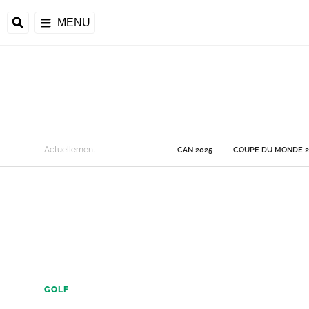
MENU
 Monde
Actuellement
CAN 2025
COUPE DU MONDE 2
ons de la CAF
frique
ons de l'UEFA
GOLF