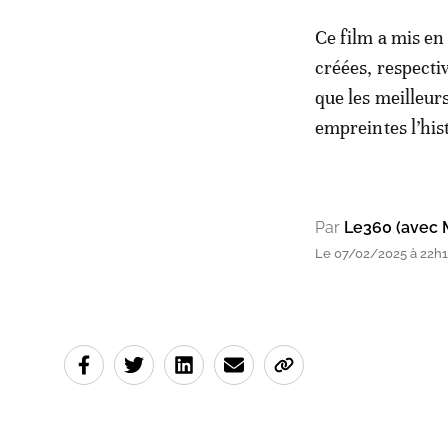
Ce film a mis en
créées, respectiv
que les meilleur
empreintes l’his
Par
Le360 (avec 
Le 07/02/2025 à 22h