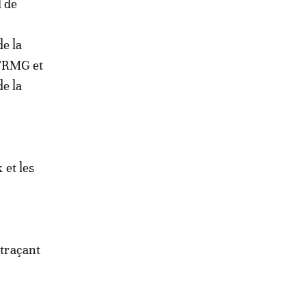
l de
e la
 FRMG et
de la
 et les
etraçant