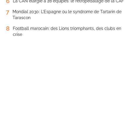
6
La CAN élargie à 28 équipes: le rétropédalage de la CAF
7
Mondial 2030: L’Espagne ou le syndrome de Tartarin de
Tarascon
8
Football marocain: des Lions triomphants, des clubs en
crise